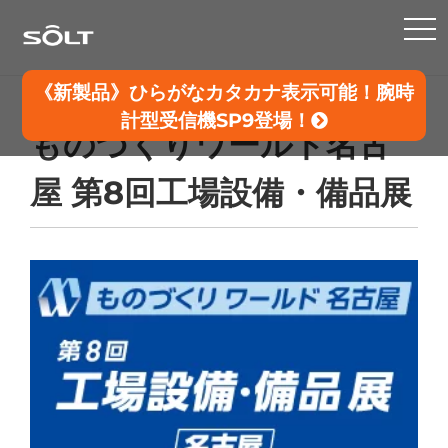
TO
NA
《新製品》ひらがなカタカナ表示可能！腕時
計型受信機SP9登場！
ものづくりワールド名古
屋 第8回工場設備・備品展