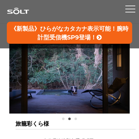
TO
NA
《新製品》ひらがなカタカナ表示可能！腕時
計型受信機SP9登場！
旅籠彩くら様