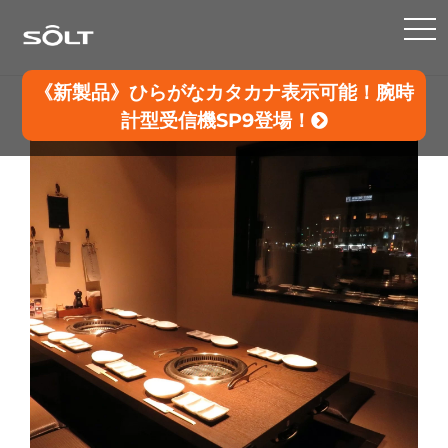
TO
NA
《新製品》ひらがなカタカナ表示可能！腕時
計型受信機SP9登場！